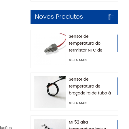
Novos Produtos
Sensor de
temperatura do
termistor NTC de
montagem roscada
VEJA MAIS
para máquina de café
com casa SUS316
Sensor de
temperatura de
braçadeira de tubo à
prova d'água IP68
VEJA MAIS
MF52 alta
oluções