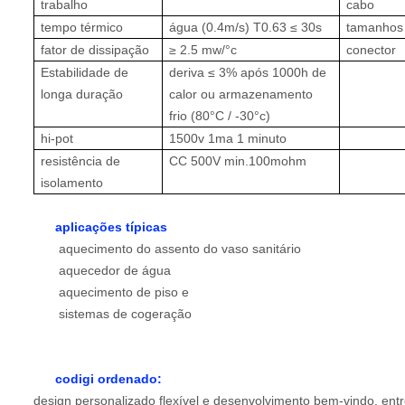
trabalho
cabo
tempo térmico
água (0.4m/s) T0.63 ≤ 30s
tamanhos
fator de dissipação
≥
2.5 mw/°c
conector
Estabilidade de
deriva ≤ 3% após 1000h de
longa duração
calor ou armazenamento
frio (80°C / -30°c)
hi-pot
1500v 1ma 1 minuto
resistência de
CC 500V min.100mohm
isolamento
aplicações típicas
aquecimento do assento do vaso sanitário
aquecedor de água
aquecimento de piso e
sistemas de cogeração
codigi ordenado:
design personalizado flexível e desenvolvimento bem-vindo. ent