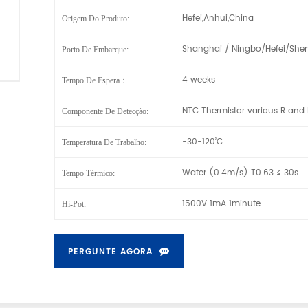
Hefei,Anhui,China
Origem Do Produto:
Shanghai / Ningbo/Hefei/She
Porto De Embarque:
4 weeks
Tempo De Espera：
NTC Thermistor various R and 
Componente De Detecção:
-30-120’C
Temperatura De Trabalho:
Water (0.4m/s) T0.63 ≤ 30s
Tempo Térmico:
1500V 1mA 1minute
Hi-Pot:
PERGUNTE AGORA