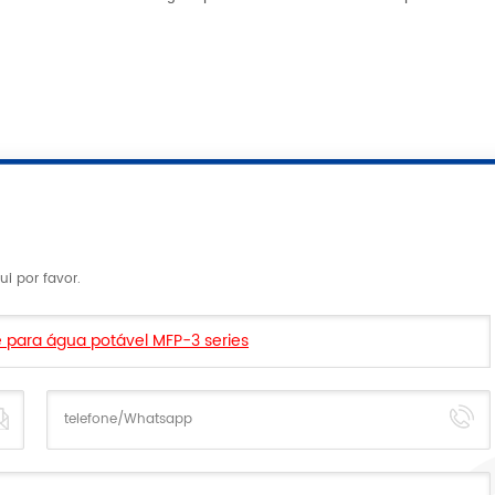
 por favor.
e para água potável MFP-3 series