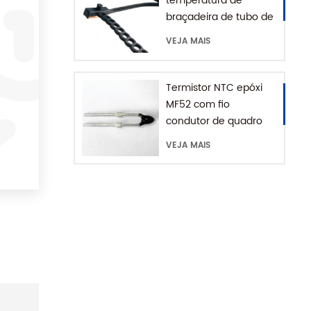
temperatura de
braçadeira de tubo de
água série MFE-1 com
VEJA MAIS
corrente de extensão
Termistor NTC epóxi
MF52 com fio
condutor de quadro
VEJA MAIS