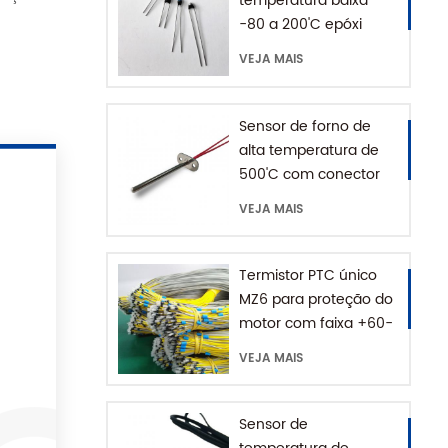
temperatura baixa
-80 a 200'C epóxi
NTC termistor
VEJA MAIS
Sensor de forno de
alta temperatura de
500'C com conector
de aterramento
VEJA MAIS
Termistor PTC único
MZ6 para proteção do
motor com faixa +60-
180'C
VEJA MAIS
Sensor de