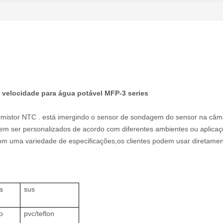
a velocidade para água potável MFP-3 series
rmistor NTC . está imergindo o sensor de sondagem do sensor na câm
dem ser personalizados de acordo com diferentes ambientes ou aplica
om uma variedade de especificações,os clientes podem usar diretame
a
sus
o
pvc/teflon