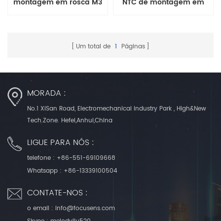
montagem em rosca M3
NTC de montagem em
para dispositivo de
flange para forno de
cozimento série MFP
cozimento MFP-4 series
Um total de
1
Páginas
MORADA :
No.1 XiSan Road, Electromechanical Industry Park , High&New
Tech.Zone. Hefei,Anhui,China
LIGUE PARA NÓS :
telefone :
+86-551-69109668
Whatsapp :
+86-13339100504
CONTATE-NOS :
o email :
info@focusens.com