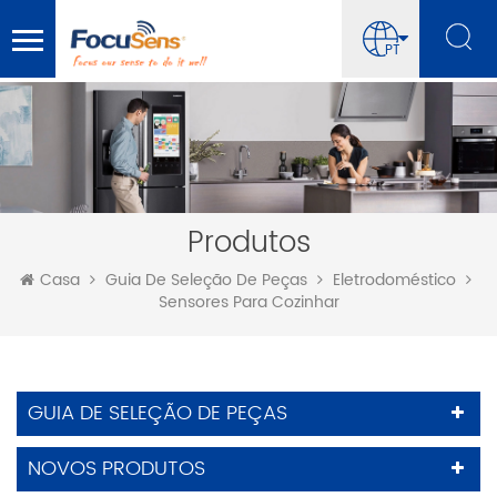
PT
Produtos
Casa
Guia De Seleção De Peças
Eletrodoméstico
Sensores Para Cozinhar
GUIA DE SELEÇÃO DE PEÇAS
NOVOS PRODUTOS